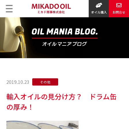
オイル購入
お問合せ
2019.10.23
その他
輸入オイルの見分け方？ ドラム缶
の厚み！