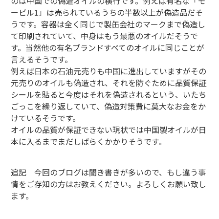
のは中国での偽造オイルの横行です。例えば有名な「モ
ービル1」は売られているうちの半数以上が偽造品だそ
うです。容器は全く同じで製缶会社のマークまで偽造し
て印刷されていて、中身はもう最悪のオイルだそうで
す。当然他の有名ブランドすべてのオイルに同じことが
言えるそうです。
例えば日本の石油元売りも中国に進出していますがその
元売りのオイルも偽造され、それを防ぐために品質保証
シールを貼ると今度はそれを偽造されるという、いたち
ごっこを繰り返していて、偽造対策費に莫大なお金をか
けているそうです。
オイルの品質が保証できない現状では中国製オイルが日
本に入るまでまだしばらくかかりそうです。
追記 今回のブログは聞き書きが多いので、もし違う事
情をご存知の方はお教えください。よろしくお願い致し
ます。