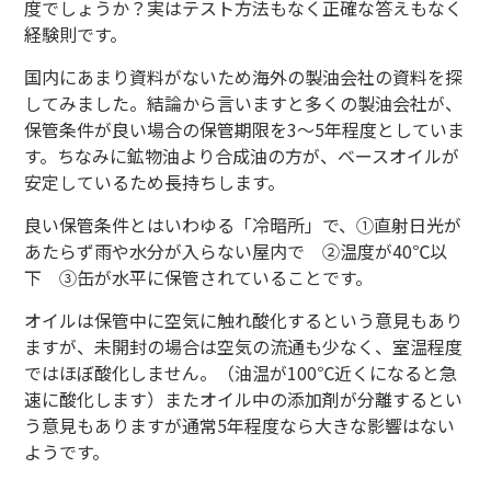
度でしょうか？実はテスト方法もなく正確な答えもなく
経験則です。
国内にあまり資料がないため海外の製油会社の資料を探
してみました。結論から言いますと多くの製油会社が、
保管条件が良い場合の保管期限を3～5年程度としていま
す。ちなみに鉱物油より合成油の方が、ベースオイルが
安定しているため長持ちします。
良い保管条件とはいわゆる「冷暗所」で、①直射日光が
あたらず雨や水分が入らない屋内で ②温度が40℃以
下 ③缶が水平に保管されていることです。
オイルは保管中に空気に触れ酸化するという意見もあり
ますが、未開封の場合は空気の流通も少なく、室温程度
ではほぼ酸化しません。（油温が100℃近くになると急
速に酸化します）またオイル中の添加剤が分離するとい
う意見もありますが通常5年程度なら大きな影響はない
ようです。