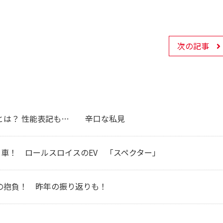
次の記事
とは？ 性能表記も… 辛口な私見
る車！ ロールスロイスのEV 「スペクター」
の抱負！ 昨年の振り返りも！