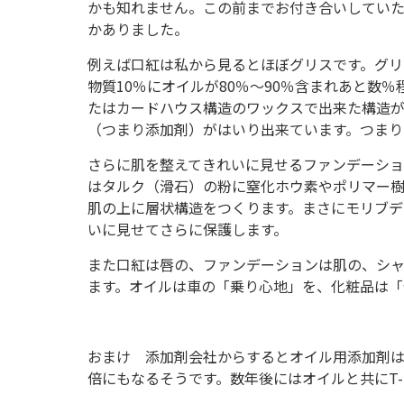
かも知れません。この前までお付き合いしてい
かありました。
例えば口紅は私から見るとほぼグリスです。グ
物質10％にオイルが80％～90％含まれあと数
たはカードハウス構造のワックスで出来た構造が1
（つまり添加剤）がはいり出来ています。つまり
さらに肌を整えてきれいに見せるファンデーショ
はタルク（滑石）の粉に窒化ホウ素やポリマー樹
肌の上に層状構造をつくります。まさにモリブ
いに見せてさらに保護します。
また口紅は唇の、ファンデーションは肌の、シ
ます。オイルは車の「乗り心地」を、化粧品は「
おまけ 添加剤会社からするとオイル用添加剤
倍にもなるそうです。数年後にはオイルと共にT-