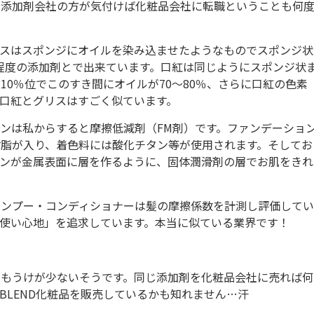
た添加剤会社の方が気付けば化粧品会社に転職ということも何
リスはスポンジにオイルを染み込ませたようなものでスポンジ状
％程度の添加剤とで出来ています。口紅は同じようにスポンジ状
0％位でこのすき間にオイルが70～80％、さらに口紅の色素
口紅とグリスはすごく似ています。
ンは私からすると摩擦低減剤（FM剤）です。ファンデーショ
脂が入り、着色料には酸化チタン等が使用されます。そしてお
デンが金属表面に層を作るように、固体潤滑剤の層でお肌をきれ
ャンプー・コンディショナーは髪の摩擦係数を計測し評価してい
使い心地」を追求しています。本当に似ている業界です！
はもうけが少ないそうです。同じ添加剤を化粧品会社に売れば何
BLEND化粧品を販売しているかも知れません…汗