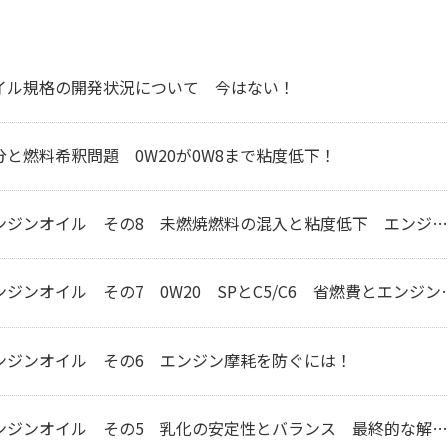
イル規格の開発状況について 今はない！
と燃料希釈問題 0W20が0W8まで粘度低下！
ンオイル その8 未燃焼燃料の混入と粘度低下 エンジン摩耗の原因
イル その7 0W20 SPとC5/C6 省燃費とエンジン保護どちらを優先？
ンジンオイル その6 エンジン摩耗を防ぐには！
ジンオイル その5 乳化の安定性とバランス 最終的な解決とは？