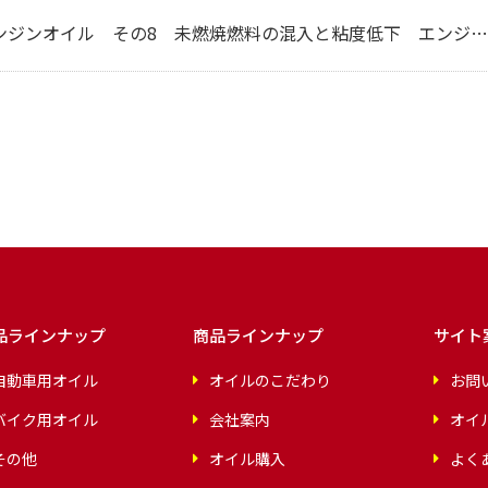
ンオイル その8 未燃焼燃料の混入と粘度低下 エンジン摩耗の原因
品ラインナップ
商品ラインナップ
サイト
自動車用オイル
オイルのこだわり
お問
バイク用オイル
会社案内
オイ
その他
オイル購入
よく