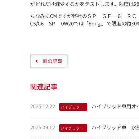
がどれだけ減少するかをテストします。限度は
2
ちなみに
CM
ですが弊社のＳＰ ＧＦ－６ Ｒ
C5/C6
SP
0W20
では「
8
ｍｇ」で限度の約
30
前の記事
関連記事
2025.12.22
ハイブリッド車用オ
ハイブリッド用オイル
2025.09.12
ハイブリッド車 水分
ハイブリッド用オイル