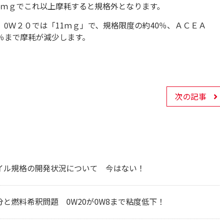
6
ｍｇでこれ以上摩耗すると規格外となります。
Ｃ
0
Ｗ２０では「
11
ｍｇ」で、規格限度の約
40
％、ＡＣＥＡ
％まで摩耗が減少します。
次の記事
イル規格の開発状況について 今はない！
と燃料希釈問題 0W20が0W8まで粘度低下！