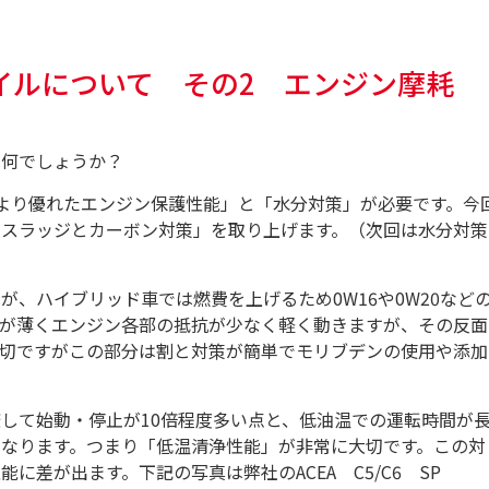
イルについて その2 エンジン摩耗
は何でしょうか？
より優れたエンジン保護性能」と「水分対策」が必要です。今
・スラッジとカーボン対策」を取り上げます。（次回は水分対策
すが、ハイブリッド車では燃費を上げるため
0W16
や
0W20
など
膜が薄くエンジン各部の抵抗が少なく軽く動きますが、その反面
大切ですがこの部分は割と対策が簡単でモリブデンの使用や添加
較して始動・停止が
10
倍程度多い点と、低油温での運転時間が
なります。つまり「低温清浄性能」が非常に大切です。この対
能に差が出ます。下記の写真は弊社の
ACEA
C5/C6
SP