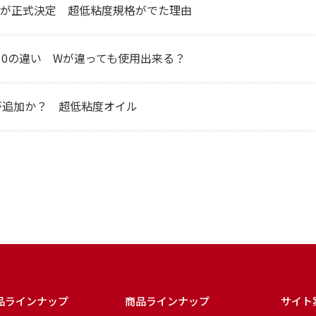
-12が正式決定 超低粘度規格がでた理由
0W30の違い Wが違っても使用出来る？
12が追加か？ 超低粘度オイル
品ラインナップ
商品ラインナップ
サイト