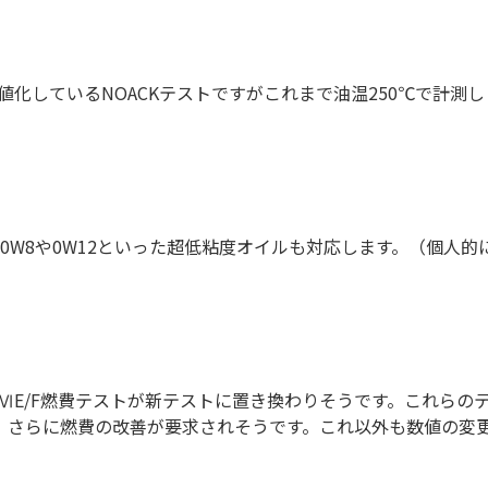
値化しているNOACKテストですがこれまで油温250℃で計測し
。
では0W8や0W12といった超低粘度オイルも対応します。（個人的
）
ⅥE/F燃費テストが新テストに置き換わりそうです。これらの
。さらに燃費の改善が要求されそうです。これ以外も数値の変