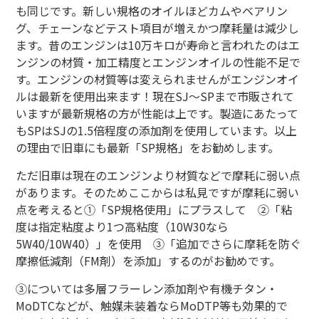
も同じです。新しい規格のオイルほどカムやベアリン
グ、チェーンなどテスト項目が増えかつ摩耗量は減少し
ます。昔のエンジンは
10
万キロが寿命と言われたのはエ
ンジンの材質・加工精度とエンジンオイルの性能不足で
す。エンジンの材質等は変えられませんがエンジンオイ
ルは最新を使用出来ます！現在SJ～SPまで市販されて
いますが最新規格の方が性能は上です。製造にあたって
もSPはSJの1.5倍程度の添加剤を使用しています。以上
の理由で旧車にも最新「
SP
規格」をお勧めします。
ただ旧車は現在のエンジンより材質などで摩耗に弱い点
があります。そのためここからは私見ですが摩耗に弱い
点を考えると①「SP規格使用」にプラスして ②「粘
度は指定粘度より1つ高粘度（10W30なら
5W40/10W40）」を使用 ③「追加でさらに摩耗を防ぐ
摩擦低減剤（FM剤）を添加」するのがお勧めです。
③については多層フラーレン添加剤や有機チタン・
MoDTCなどが、触媒未装着ならMoDTP等も効果的で