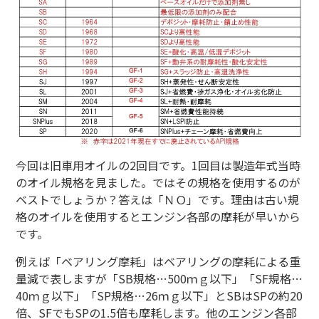
今回は旧車用オイルの
2
回目です。
1
回目は製造年式当時
のオイル規格を見ました。ではその規格を使用するのが
ベストでしょうか？答えは「ＮＯ」です。理由は古い規
格のオイルを使用するとエンジン各部の摩耗が早いから
です。
例えば「ベアリング摩耗」はベアリングの摩耗による重
量減で表しますが「
SB
規格…
500
ｍｇ以下」「
SF
規格…
40
ｍｇ以下」「
SP
規格…
26
ｍｇ以下」と
SB
は
SP
の約
20
倍、
SF
でも
SP
の
1.5
倍も摩耗します。他のエンジン各部