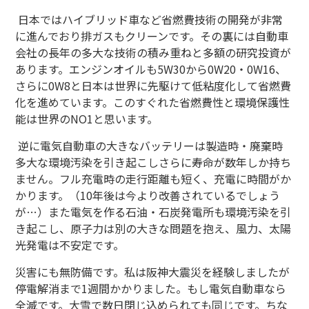
日本ではハイブリッド車など省燃費技術の開発が非常
に進んでおり排ガスもクリーンです。その裏には自動車
会社の長年の多大な技術の積み重ねと多額の研究投資が
あります。エンジンオイルも
5W30
から
0W20
・
0W16
、
さらに
0W8
と日本は世界に先駆けて低粘度化して省燃費
化を進めています。このすぐれた省燃費性と環境保護性
能は世界の
NO1
と思います。
逆に電気自動車の大きなバッテリーは製造時・廃棄時
多大な環境汚染を引き起こしさらに寿命が数年しか持ち
ません。フル充電時の走行距離も短く、充電に時間がか
かります。（
10
年後は今より改善されているでしょう
が…）また電気を作る石油・石炭発電所も環境汚染を引
き起こし、原子力は別の大きな問題を抱え、風力、太陽
光発電は不安定です。
災害にも無防備です。私は阪神大震災を経験しましたが
停電解消まで
1
週間かかりました。もし電気自動車なら
全滅です。大雪で数日閉じ込められても同じです。ちな