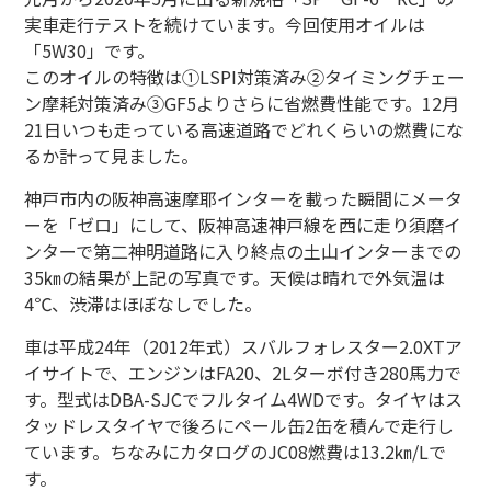
実車走行テストを続けています。今回使用オイルは
「5W30」です。
このオイルの特徴は①LSPI対策済み②タイミングチェー
ン摩耗対策済み③GF5よりさらに省燃費性能です。12月
21日いつも走っている高速道路でどれくらいの燃費にな
るか計って見ました。
神戸市内の阪神高速摩耶インターを載った瞬間にメータ
ーを「ゼロ」にして、阪神高速神戸線を西に走り須磨イ
ンターで第二神明道路に入り終点の土山インターまでの
35㎞の結果が上記の写真です。天候は晴れで外気温は
4℃、渋滞はほぼなしでした。
車は平成24年（2012年式）スバルフォレスター2.0XTア
イサイトで、エンジンはFA20、2Lターボ付き280馬力で
す。型式はDBA-SJCでフルタイム4WDです。タイヤはス
タッドレスタイヤで後ろにペール缶2缶を積んで走行し
ています。ちなみにカタログのJC08燃費は13.2㎞/Lで
す。