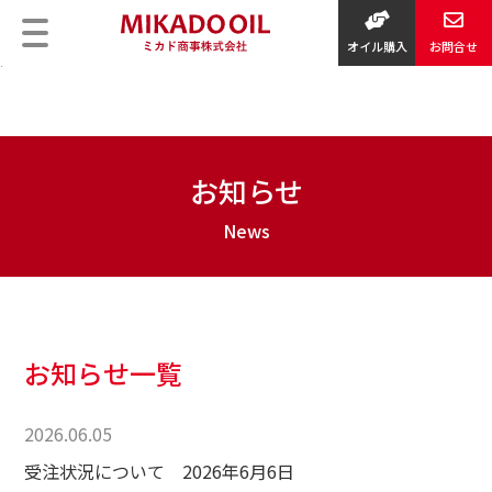
Warning
: Undefined variable $bodyid in
/home/al6/mikadooil.com/public_html/wp/wp-
content/themes/suw/parts/bodyid.php
on line
11
オイル購入
お問合せ
>
お知らせ
お知らせ一覧
2026.06.05
受注状況について 2026年6月6日