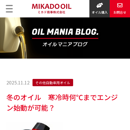
オイル購入
お問合せ
2025.11.12
その他自動車用オイル
冬のオイル 寒冷時何℃までエンジ
ン始動が可能？