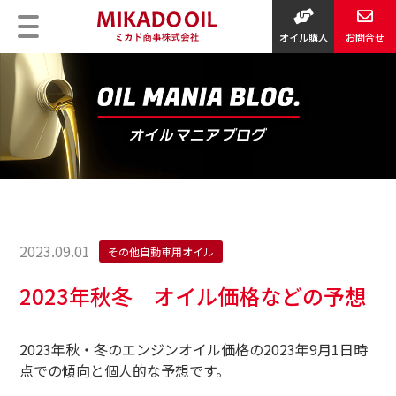
オイル購入
お問合せ
2023.09.01
その他自動車用オイル
2023年秋冬 オイル価格などの予想
2023
年秋・冬のエンジンオイル価格の
2023
年
9
月
1
日時
点での傾向と個人的な予想です。