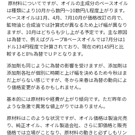
原材料についてですが、オイルの主成分のベースオイル
は種類により
10
月から数円～
10
数円
/L
程度上がります。
ベースオイルは
1
月、
4
月、
7
月
10
月が価格改訂の月で、
鉱物油と合成油では計算式が異なるため上げ幅が異なり
ますが、
10
月はどちらも少し上がる予定です。主な原因
は為替で、例えばグループ
Ⅲ
ベースオイルでは
7
月分は
1
ドル
134
円程度で計算されており、現在の約
145
円と比
較すると
8
％為替でＵＰとなります。
添加剤も同じように為替の影響を受けますが、添加剤は
添加剤各社が個別に時期と上げ幅を決めるため今秋はま
だ上がらない感じですが、冬から来春は為替の動向によ
り価格変更があるかもしれません。
基本的には原材料や経費が上がり傾向です。ただ昨年の
ような急激で異常な値上がりではありません。
原材料はこのような状況ですが、オイル価格は製油元売
り、純正オイル、オイル製造会社、さらに卸価格と販売
価格では立場がことなり、原材料の動きと必ずしもリン