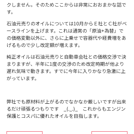
クしません。そのためここからは非常におおまかな話で
す。
石油元売りのオイルについては
10
月からＥ社とＣ社がベ
ースラインを上げます。これは通常の「原油
+
為替」で
の価格変動以外に、さらに上乗せで容器代や経費増をあ
げるもので少し改定額が増えます。
純正オイルは石油元売りと自動車会社との価格交渉で決
まりますが、半年に
1
度の交渉のため改定時期が他より
遅れ気味で動きます。すでに今年に入りかなり急激に上
がっています。
弊社でも原材料が上がるのでなかなか厳しいですが出来
るだけ頑張るつもりです
_(._.)_
これからもエンジン
保護とコスパに優れたオイルを目指します。