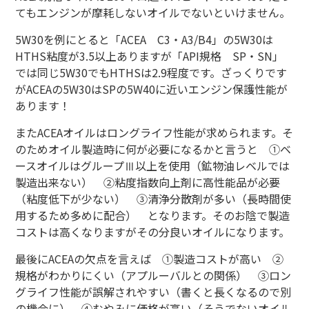
てもエンジンが摩耗しないオイルでないといけません。
5W30を例にとると「ACEA C3・A3/B4」の5W30は
HTHS粘度が3.5以上ありますが「API規格 SP・SN」
では同じ5W30でもHTHSは2.9程度です。ざっくりです
がACEAの5W30はSPの5W40に近いエンジン保護性能が
あります！
またACEAオイルはロングライフ性能が求められます。そ
のためオイル製造時に何が必要になるかと言うと ①ベ
ースオイルはグループⅢ以上を使用（鉱物油レベルでは
製造出来ない） ②粘度指数向上剤に高性能品が必要
（粘度低下が少ない） ③清浄分散剤が多い（長時間使
用するため多めに配合） となります。そのお陰で製造
コストは高くなりますがその分良いオイルになります。
最後にACEAの欠点を言えば ①製造コストが高い ②
規格がわかりにくい（アプルーバルとの関係） ③ロン
グライフ性能が誤解されやすい（書くと長くなるので別
の機会に） ④むやみに価格が高い（そうでないオイル