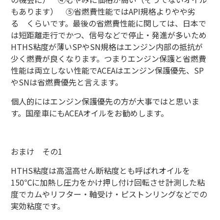
もあります） ⑤省燃費性能ではAPI規格よりやや劣
る くらいです。最後の省燃費性能に関しては、日本で
は短距離走行でかつ、信号などで停止・発進が多いため
HTHS粘度が薄いSPやSN規格はエンジン内部の抵抗が
少く燃費が良くなります。つまりエンジン保護と省燃費
性能は両立しない性能でACEAはエンジン保護優先、SP
やSNは省燃費優先と言えます。
個人的にはエンジン保護優先の方が大事ではと思いま
す。国産車にもACEAオイルをお勧めします。
おまけ その1
HTHS粘度は高温高せん断粘度とも呼ばれオイルを
150℃に加熱し圧力をかけ押し付け回転させ計測した粘
度でカムやリフター・軸受け・ピストンリングなどでの
実効粘度です。