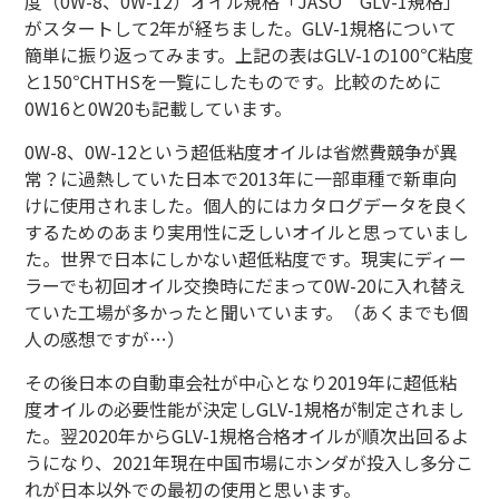
度（0W-8、0W-12）オイル規格「JASO GLV-1規格」
がスタートして2年が経ちました。GLV-1規格について
簡単に振り返ってみます。上記の表はGLV-1の100℃粘度
と150℃HTHSを一覧にしたものです。比較のために
0W16と0W20も記載しています。
0W-8、0W-12という超低粘度オイルは省燃費競争が異
常？に過熱していた日本で2013年に一部車種で新車向
けに使用されました。個人的にはカタログデータを良く
するためのあまり実用性に乏しいオイルと思っていまし
た。世界で日本にしかない超低粘度です。現実にディー
ラーでも初回オイル交換時にだまって0W-20に入れ替え
ていた工場が多かったと聞いています。（あくまでも個
人の感想ですが…）
その後日本の自動車会社が中心となり2019年に超低粘
度オイルの必要性能が決定しGLV-1規格が制定されまし
た。翌2020年からGLV-1規格合格オイルが順次出回るよ
うになり、2021年現在中国市場にホンダが投入し多分こ
れが日本以外での最初の使用と思います。