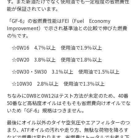
す。また新油だけでなく使用油でも一定程度の省燃費性
能が保証されています。
「GF-6」の省燃費性能はFEI（Fuel Economy
Improvement
）で示され基準油との比較で伸びた燃費
の％です。
☆0W16 4.7％以上 使用油で1.9％以上
☆0W20 3.8％以上 使用油で1.8％以上
☆0W30・5W30 3.1％以上 使用油で1.5％以上
☆10W30 2.8％以上 使用油で1.3％以上
ちなみに0W8と0W12はテスト方法が未定のため、40番
50番など高粘度オイルはそもそも省燃費向けオイルでな
いため「GF-6」規格はつきません。
最後にオイル以外のタイヤ空気圧やエアフィルターのつ
まり、ATFオイルの汚れや走り方、無駄な荷物を降ろす
などで燃費は変わります。省燃費はトータルでお考え下