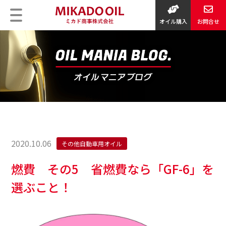
オイル購入
お問合せ
2020.10.06
その他自動車用オイル
燃費 その5 省燃費なら「GF-6」を
選ぶこと！