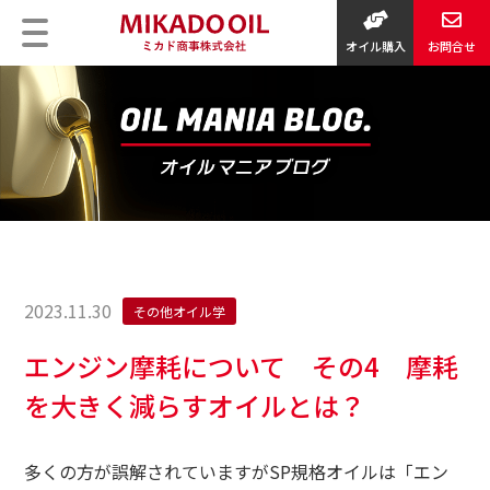
オイル購入
お問合せ
2023.11.30
その他オイル学
エンジン摩耗について その4 摩耗
を大きく減らすオイルとは？
多くの方が誤解されていますがSP規格オイルは「エン