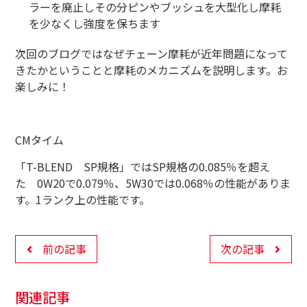
ラーを廃止しその分ピンやブッシュを大型化し摩耗
を少なくし強度を保ちます
次回のブログではなぜチェーン摩耗が近年問題になって
きたかということと摩耗のメカニズムを説明します。お
楽しみに！
CM
タイム
「
T-BLEND
SP
規格」では
SP
規格の
0.085
％を超え
た
0W20
で
0.079
％、
5W30
では
0.068
％の性能がありま
す。
1
ランク上の性能です。
前の記事
次の記事
関連記事