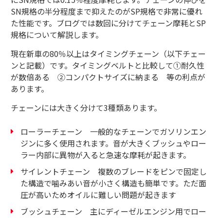
SN規格の半分程度まで抑えたのがSP規格で非常に優れ
た性能です。ブログでは数回に分けてチェーン摩耗とSP
規格について解説します。
現在新車の
80
％以上はタイミングチェーン（以下チェー
ンと記載）です。タイミングベルトと比較して①耐久性
が数倍ある ②コンパクトサイズに納まる 等の利点が
あります。
チェーンには大きく分けて
3
種類あります。
ローラーチェーン 一般的なチェーンでガソリンエン
ジンに多く使用されます。音が大きくブッシュやロー
ラー内部に異物が入ると急速な摩耗が起きます。
サイレントチェーン 複数のブレードをピンで固定し
た構造で噛みあい音が小さく構造も簡単です。ただ面
圧が高いためオイルに難しい問題が起きます
ブッシュチェーン 主にディーゼルエンジン用でロー