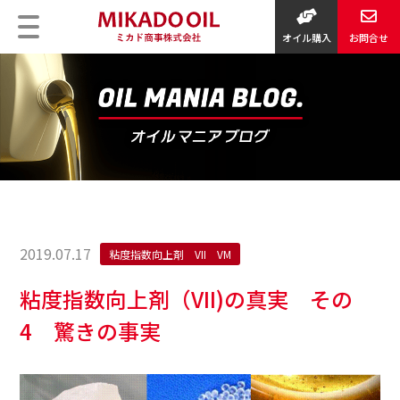
オイル購入
お問合せ
2019.07.17
粘度指数向上剤 VII VM
粘度指数向上剤（VII)の真実 その
4 驚きの事実