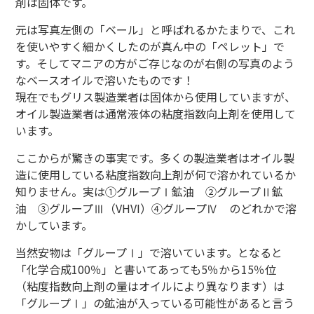
剤は固体です。
元は写真左側の「ベール」と呼ばれるかたまりで、これ
を使いやすく細かくしたのが真ん中の「ペレット」で
す。そしてマニアの方がご存じなのが右側の写真のよう
なベースオイルで溶いたものです！
現在でもグリス製造業者は固体から使用していますが、
オイル製造業者は通常液体の粘度指数向上剤を使用して
います。
ここからが驚きの事実です。多くの製造業者はオイル製
造に使用している粘度指数向上剤が何で溶かれているか
知りません。実は①グループⅠ鉱油 ②グループⅡ鉱
油 ③グループⅢ（VHVI）④グループⅣ のどれかで溶
かしています。
当然安物は「グループⅠ」で溶いています。となると
「化学合成100％」と書いてあっても5％から15％位
（粘度指数向上剤の量はオイルにより異なります）は
「グループⅠ」の鉱油が入っている可能性があると言う