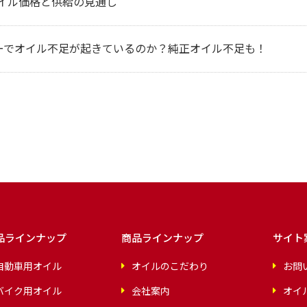
オイル価格と供給の見通し
ーでオイル不足が起きているのか？純正オイル不足も！
品ラインナップ
商品ラインナップ
サイト
自動車用オイル
オイルのこだわり
お問
バイク用オイル
会社案内
オイ