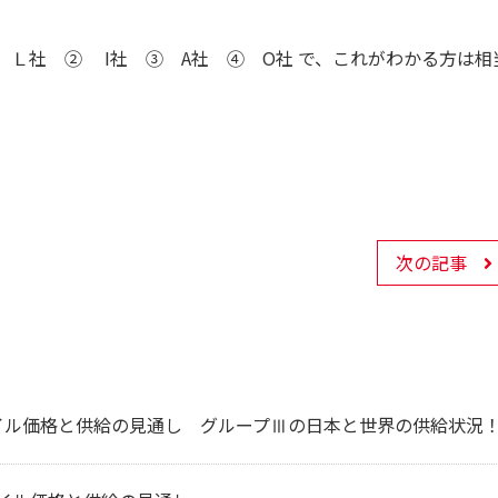
 Ｌ社 ② I社 ③ A社 ④ O社 で、これがわかる方は相
次の記事
オイル価格と供給の見通し グループⅢの日本と世界の供給状況